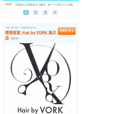
55件
1件目から10件目まで表示 (6ページ中1ページ目)
1
2
3
>
へあーばいぼーく あさひかわてん
詳細を見る
理美容室 Ｈair by VORK 旭川
店
（旭川市）