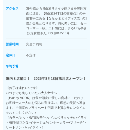
アクセス
39号線から 8条通りタイヤ館さまを豊岡方
面に進み、【8条通24丁目の交差点】の手
前右手にある【ななかまどオフィス2】の1
階が当店となります。斜め向いには、セー
コーマート様。二軒隣には、まるいち亭さ
ま(定食屋さん)バス停8-22下車
営業時間
完全予約制
定休日
不定休
平均予算
道内３店舗目！ 2025年8月18日旭川店オープン！
《お子様連れOKです》
いつまでも美しくいたい大人女性へ─。
［Hair by VORK］は髪や頭皮に優しい商材にこだわり、
お客様一人一人のお悩みに寄り添い、理想の美髪へ導き
ます。半個室のプライベート空間で上質なサロンタイム
をおすごしください♪
［カラー/カット/髪質改善/ヘッドスパ/リタッチ/ハイライ
ト/縮毛矯正/バレイヤージュ/インナーカラー/ブリーチ/ト
リートメント/ハイライト］