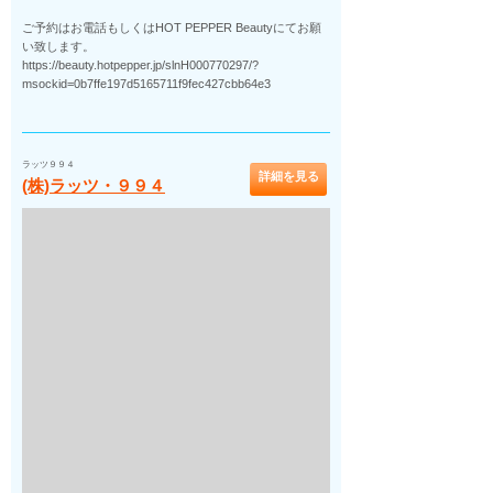
ご予約はお電話もしくはHOT PEPPER Beautyにてお願
い致します。
https://beauty.hotpepper.jp/slnH000770297/?
msockid=0b7ffe197d5165711f9fec427cbb64e3
ラッツ９９４
詳細を見る
(株)ラッツ・９９４