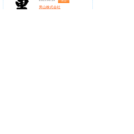
永山
男山株式会社
旭川大雪山の伏流水を使用した日
本酒...
男山株式会社 – 北海道の風土と歴史
が息づく酒蔵
2025.02.09
北星
株式会社旭川サンセイ
2025.02.09
中央・新旭川
株式会社ベスコ