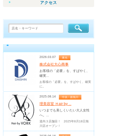
アクセス
2026.03.07
東光
株式会社大心商事
お客様の「必要」を、すばやく、
確実...
お客様の「必要」を、すばやく、確実
に。
2025.08.14
中央・新旭川
理美容室 Ｈair by ...
いつまでも美しくいたい大人女性
へ。...
道内３店舗目！ 2025年8月18日旭
川店オープン！
2025.06.16