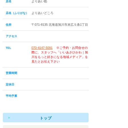
よりあい処
店名
よりあいどころ
店名（ふりがな）
〒071-8135 北海道旭川市末広５条1丁目
住所
アクセス
070-4147-5091
※ご予約・お問合せの
TEL
際に、スタッフへ「いいあさひかわ｜旭
川をもっと好きになる地域メディア」を
見たとお伝え下さい
営業時間
定休日
平均予算
トップ